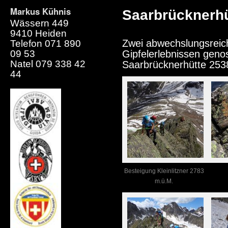
Markus Kühnis
Saarbrücknerhüt
Wässern 449
9410 Heiden
Zwei abwechslungsreich
Telefon 071 890
09 53
Gipfelerlebnissen geno
Natel 079 338 42
Saarbrücknerhütte 253
44
Besteigung Kleinlitzner 2783
m.ü.M.