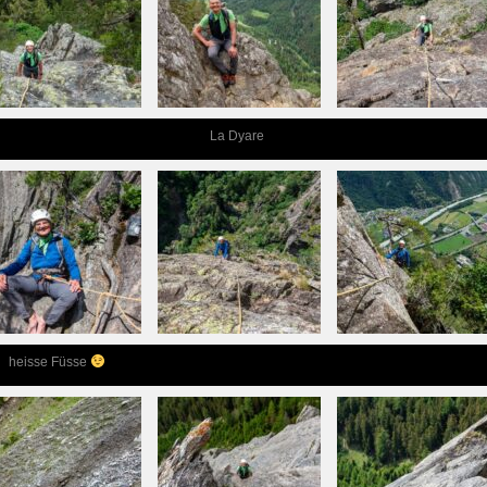
La Dyare
heisse Füsse