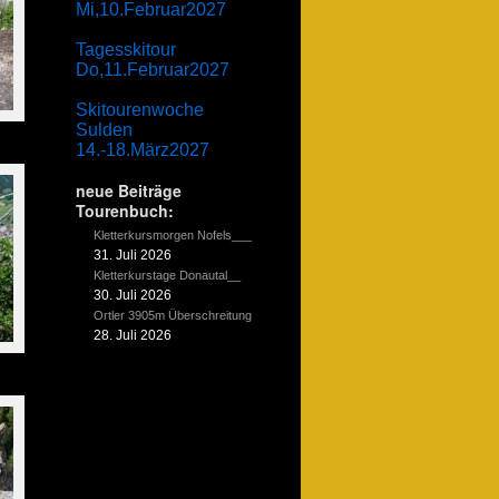
Mi,10.Februar2027
Tagesskitour
Do,11.Februar2027
Skitourenwoche
Sulden
14.-18.März2027
neue Beiträge
Tourenbuch:
Kletterkursmorgen Nofels___
31. Juli 2026
Kletterkurstage Donautal__
30. Juli 2026
Ortler 3905m Überschreitung
28. Juli 2026