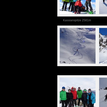
Kassianspitze 2581m