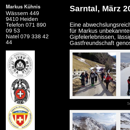
Markus Kühnis
Sarntal, März 2
Wässern 449
9410 Heiden
Eine abwechslungsreich
Telefon 071 890
09 53
für Markus unbekannt
Natel 079 338 42
Gipfelerlebnissen, läss
44
Gastfreundschaft genos
S