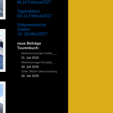
Mi,10.Februar2027
Tagesskitour
Do,11.Februar2027
Skitourenwoche
Sulden
14.-18.März2027
neue Beiträge
Tourenbuch:
Kletterkursmorgen Nofels___
31. Juli 2026
Kletterkurstage Donautal__
30. Juli 2026
Ortler 3905m Überschreitung
28. Juli 2026