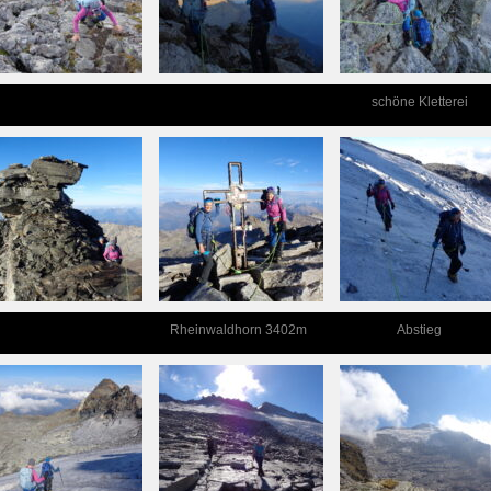
schöne Kletterei
Rheinwaldhorn 3402m
Abstieg