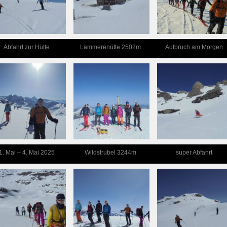
Abfahrt zur Hütte
Lämmerenütte 2502m
Aufbruch am Morgen
1. Mai – 4. Mai 2025
Wildstrubel 3244m
super Abfahrt