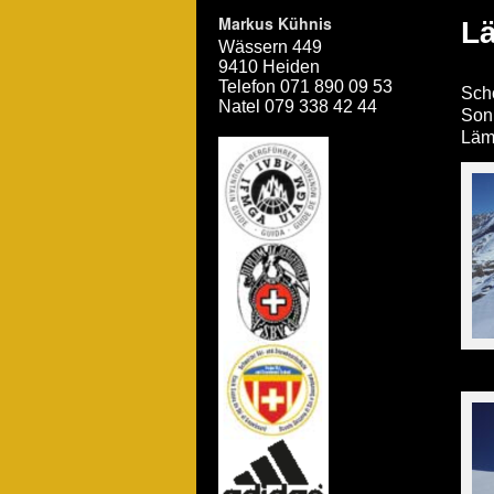
Markus Kühnis
L
Wässern 449
9410 Heiden
Telefon 071 890 09 53
Schö
Natel 079 338 42 44
Son
Läm