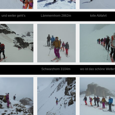
und weiter geht’s
Lämmernhorn 2862m
tolle Abfahrt
Schwarzhorn 3104m
wo ist das schöne Wetter