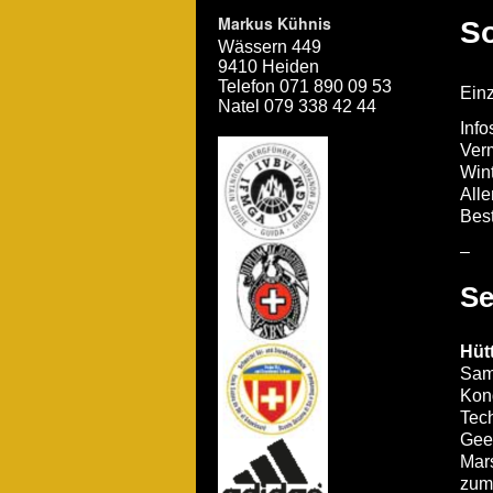
Markus Kühnis
S
Wässern 449
9410 Heiden
Telefon 071 890 09 53
Ein
Natel 079 338 42 44
Info
Verm
Wint
Alle
Bes
–
Se
Hüt
Sam
Kond
Tech
Geei
Mar
zum 